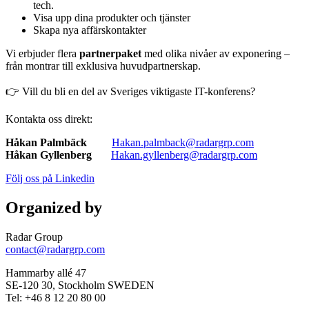
tech.
Visa upp dina produkter och tjänster
Skapa nya affärskontakter
Vi erbjuder flera
partnerpaket
med olika nivåer av exponering –
från montrar till exklusiva huvudpartnerskap.
👉 Vill du bli en del av Sveriges viktigaste IT-konferens?
Kontakta oss direkt:
Håkan Palmbäck
Hakan.palmback@radargrp.com
Håkan Gyllenberg
Hakan.gyllenberg@radargrp.com
Följ oss på Linkedin
Organized by
Radar Group
contact@radargrp.com
Hammarby allé 47
SE-120 30, Stockholm SWEDEN
Tel: +46 8 12 20 80 00