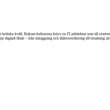
st kritiska kväll. Bakom kulisserna krävs en IT-arkitektur som tål extre
 digitalt flöde – från inloggning och åldersverifiering till betalning att f