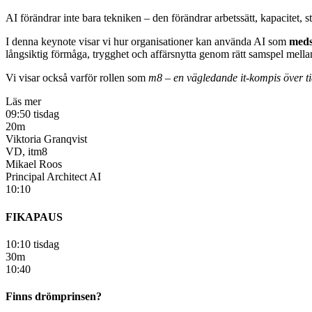
AI förändrar inte bara tekniken – den förändrar arbetssätt, kapacitet,
I denna keynote visar vi hur organisationer kan använda AI som
meds
långsiktig förmåga, trygghet och affärsnytta genom rätt samspel mella
Vi visar också varför rollen som
m8 – en vägledande it-kompis över t
Läs mer
09:50 tisdag
20m
Viktoria Granqvist
VD, itm8
Mikael Roos
Principal Architect AI
10:10
FIKAPAUS
10:10 tisdag
30m
10:40
Finns drömprinsen?