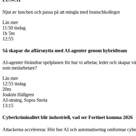
Njut av lunchen och passa på att mingla med branschkollegor
Läs mer
11:50 tisdag
1h 5m
12:55
Så skapar du affärsnytta med AI-agenter genom hybridteam
AI-agenter förändrar spelplanen för hur vi arbetar, leder och skapar v
som medarbetare?
Läs mer
12:55 tisdag
20m
Joakim Hällgren
AI-strateg, Sopra Steria
13:15
Cyberkriminalitet blir industriell, vad ser Fortinet komma 2026
Attackerna accelererar. Hör hur AI och automatisering omformar cyberk