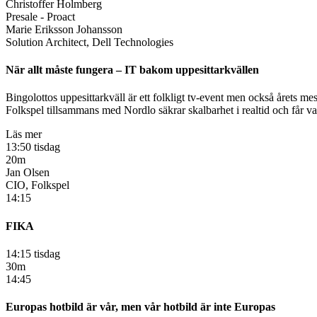
Christoffer Holmberg
Presale - Proact
Marie Eriksson Johansson
Solution Architect, Dell Technologies
När allt måste fungera – IT bakom uppesittarkvällen
Bingolottos uppesittarkväll är ett folkligt tv-event men också årets me
Folkspel tillsammans med Nordlo säkrar skalbarhet i realtid och får varje
Läs mer
13:50 tisdag
20m
Jan Olsen
CIO, Folkspel
14:15
FIKA
14:15 tisdag
30m
14:45
Europas hotbild är vår, men vår hotbild är inte Europas