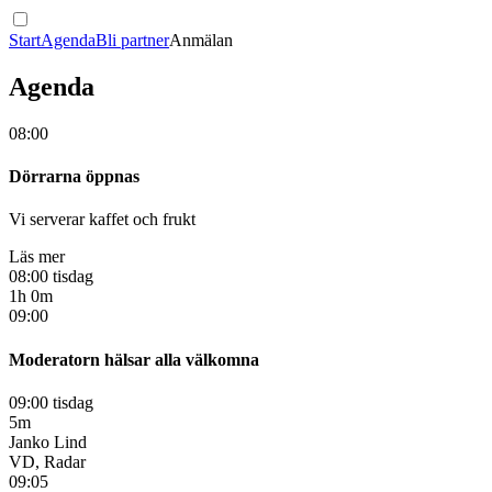
Start
Agenda
Bli partner
Anmälan
Agenda
08:00
Dörrarna öppnas
Vi serverar kaffet och frukt
Läs mer
08:00 tisdag
1h 0m
09:00
Moderatorn hälsar alla välkomna
09:00 tisdag
5m
Janko Lind
VD, Radar
09:05