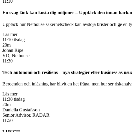
11:10
En svag länk kan kosta dig miljoner – Upptäck den innan hacka
Upptäck hur Nethouse säkerhetscheck kan avslöja brister och ge en tydl
Läs mer
11:10 tisdag
20m
Johan Ripe
VD, Nethouse
11:30
Tech-autonomi och resiliens – nya strategier eller business as usu
Beroenden och inlåsning har blivit en het fråga, men hur ser riskanaly
Läs mer
11:30 tisdag
20m
Daniella Gustafsson
Senior Advisor, RADAR
11:50
LUNCH